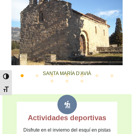
SANTA MARÍA D'AVIÀ
Toggle High Contrast
Toggle Font size
Actividades deportivas
Disfrute en el invierno del esquí en pistas