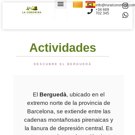
info@ruralcoromina.co
+34 669
702 345
LA CASA
EL APARTAMENTO
RESERVAR Y CONTACTAR
Actividades
DESCUBRE EL BERGUEDÀ
El
Berguedà
, ubicado en el
extremo norte de la provincia de
Barcelona, se extiende entre las
cadenas montañosas pirenaicas y
la llanura de depresión central. Es