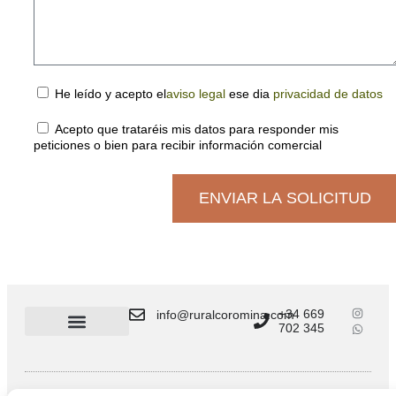
He leído y acepto el
aviso legal
ese dia
privacidad de datos
Acepto que trataréis mis datos para responder mis
peticiones o bien para recibir información comercial
ENVIAR LA SOLICITUD
+34 669
info@ruralcoromina.com
702 345
Privacidad de datos
Política de cookies (UE)