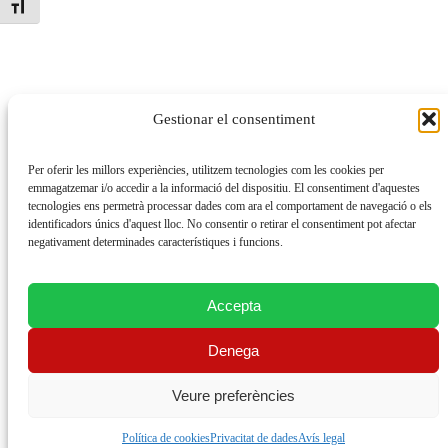
Toggle Font size
Gestionar el consentiment
Per oferir les millors experiències, utilitzem tecnologies com les cookies per
emmagatzemar i/o accedir a la informació del dispositiu. El consentiment d'aquestes
tecnologies ens permetrà processar dades com ara el comportament de navegació o els
identificadors únics d'aquest lloc. No consentir o retirar el consentiment pot afectar
negativament determinades característiques i funcions.
Accepta
Denega
Veure preferències
Política de cookies
Privacitat de dades
Avís legal